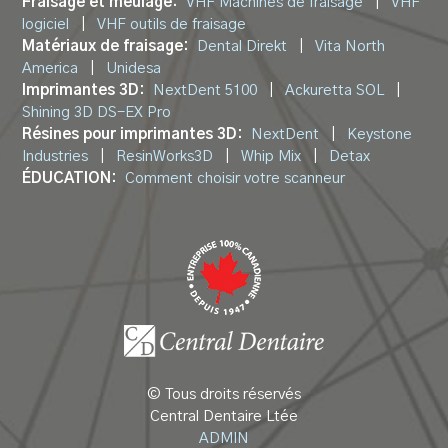
Fraisage et meulage:
VHF Machines de fraisage
|
VHF
logiciel
|
VHF outils de fraisage
Matériaux de fraisage:
Dental Direkt
|
Vita North
America
|
Unidesa
Imprimantes 3D:
NextDent 5100
|
Ackuretta SOL
|
Shining 3D DS-EX Pro
Résines pour imprimantes 3D:
NextDent
|
Keystone
Industries
|
ResinWorks3D
|
Whip Mix
|
Detax
ÉDUCATION:
Comment choisir votre scanneur
© Tous droits réservés
Central Dentaire Ltée
ADMIN